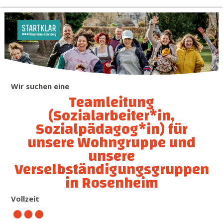
Wir suchen eine
Teamleitung
(Sozialarbeiter*in,
Sozialpädagog*in) für
unsere Wohngruppe und
unsere
Verselbständigungsgruppen
in Rosenheim
Vollzeit