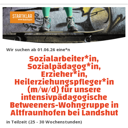
Wir suchen ab 01.06.26 eine*n
Sozialarbeiter*in,
Sozialpädagog*in,
Erzieher*in,
Heilerziehungspfleger*in
(m/w/d) für unsere
intensivpädagogische
Betweeners-Wohngruppe in
Altfraunhofen bei Landshut
in Teilzeit (25 - 30 Wochenstunden)