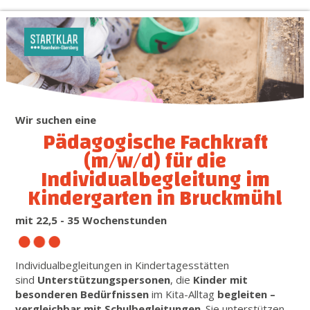
Wir suchen eine
Pädagogische Fachkraft
(m/w/d) für die
Individualbegleitung im
Kindergarten in Bruckmühl
mit 22,5 - 35 Wochenstunden
Individualbegleitungen in Kindertagesstätten
sind
Unterstützungspersonen
, die
Kinder mit
besonderen Bedürfnissen
im Kita-Alltag
begleiten –
vergleichbar mit Schulbegleitungen
. Sie unterstützen